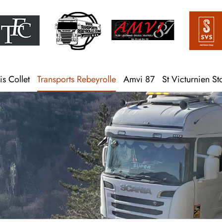
is Collet
Transports Rebeyrolle
Amvi 87
St Victurnien S