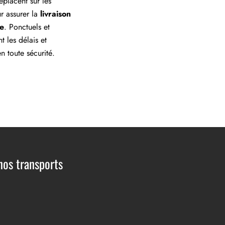
placent sur les
ur assurer la
livraison
re
. Ponctuels et
t les délais et
n toute sécurité.
os transports